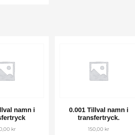
llval namn i
0.001 Tillval namn i
sfertryck
transfertryck.
50,00
kr
150,00
kr