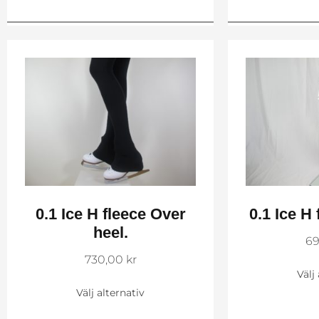
0.1 Ice H fleece Over
0.1 Ice H 
heel.
69
730,00
kr
Välj
Välj alternativ