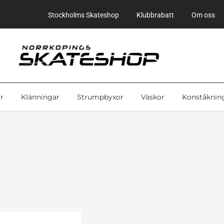
Stockholms Skateshop
Klubbrabatt
Om oss
r
Klänningar
Strumpbyxor
Väskor
Konståknin