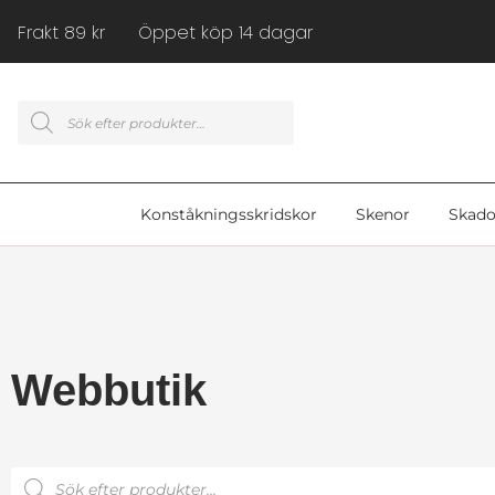
Frakt 89 kr Öppet köp 14 dagar
Konståkningsskridskor
Skenor
Skado
Webbutik