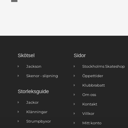
Skötsel
Sidor
Jackson
Stockholms Skateshop
Skenor - slipning
Öppettider
Klubbrabatt
Storleksguide
Om oss
Jackor
Kontakt
Klänningar
Villkor
Strumpbyxor
Mitt konto