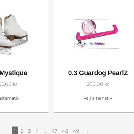
 Mystique
0.3 Guardog PearlZ
195,00
kr
250,00
kr
 alternativ
Välj alternativ
1
2
3
4
…
47
48
49
→