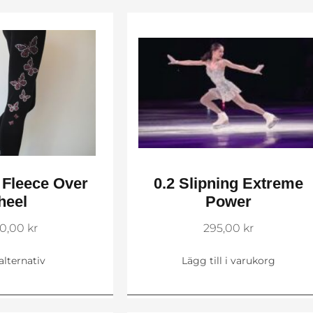
H Fleece Over
0.2 Slipning Extreme
heel
Power
0,00
kr
295,00
kr
 alternativ
Lägg till i varukorg