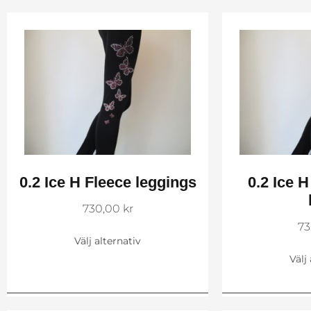
0.2 Ice H Fleece leggings
0.2 Ice 
730,00
kr
73
Välj alternativ
Välj