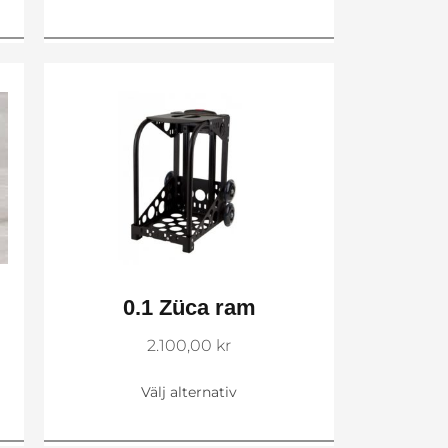
0.1 Züca ram
2.100,00
kr
Välj alternativ