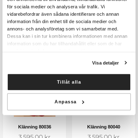
Klänning 80029
Klänning 80029 rosa
för sociala medier och analysera vår trafik. Vi
vidarebefordrar även sådana identifierare och annan
3.595,00
kr
3.595,00
kr
information från din enhet till de sociala medier och
annons- och analysföretag som vi samarbetar med.
Välj alternativ
Välj alternativ
Dessa kan i sin tur kombinera informationen med annan
information som du har tillhandahållit eller som de har
samlat in när du har använt deras tjänster.
Visa detaljer
Tillåt alla
Anpassa
Klänning 80036
Klänning 80040
3.595,00
kr
3.595,00
kr