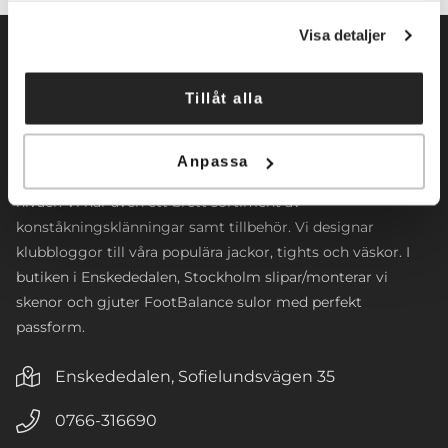
Visa detaljer
Tillåt alla
Norrköpings Skateshop startade sin verksamhet 2009. Vi
inriktar oss främst mot konståkning. Företaget
Anpassa
tillhandahåller konståkningsskridskor och skenor för alla
nivåer. Vi har även ett brett sortiment av
konståkningsklänningar samt tillbehör. Vi designar
klubbloggor till våra populära jackor, tights och väskor. I
butiken i Enskededalen, Stockholm slipar/monterar vi
skenor och gjuter FootBalance sulor med perfekt
passform.
Enskededalen, Sofielundsvägen 35
0766-316690