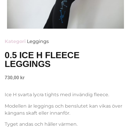
Kategori
Leggings
0.5 ICE H FLEECE
LEGGINGS
730,00
kr
Ice H svarta lycra tights med invändig fleece.
Modellen är leggings och benslutet kan vikas över
kängans skaft eller innanför.
Tyget andas och håller värmen.