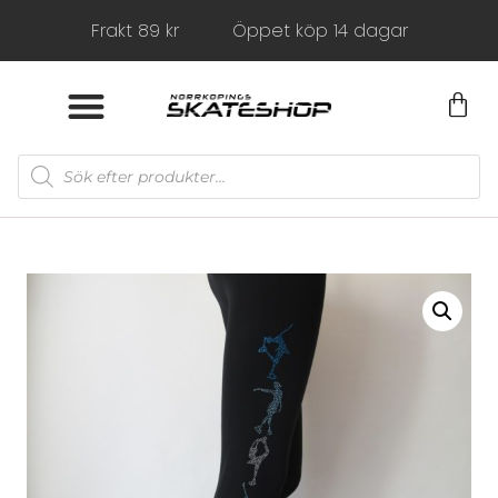
Frakt 89 kr
Öppet köp 14 dagar