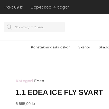
Frakt 89 kr Öppet köp 14 dagar
Konståkningsskridskor
Skenor
Skado
Kategori
Edea
1.1 EDEA ICE FLY SVART
6.695,00
kr