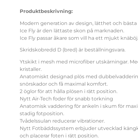
Produktbeskrivning:
Modern generation av design, lätthet och bästa
Ice Fly är den lättaste skon på marknaden.
Ice Fly passar åkare som vill ha ett mjukt knäböj
Skridskobredd D (bred) är beställningsvara.
Ytskikt i mesh med microfiber utskärningar. M
kristaller.
Anatomiskt designad plös med dubbelvaddering
snörskador och få maximal komfort.
2 öglor för att hålla plösen i rätt position.
Nytt Air-Tech foder för snabb torkning
Anatomisk vaddering för ankeln i skum för max
stadig fotposition.
Tvådelssulan reducerar vibrationer.
Nytt Fotbäddssystem erbjuder utvecklad kängk
och placerar foten i rätt position.