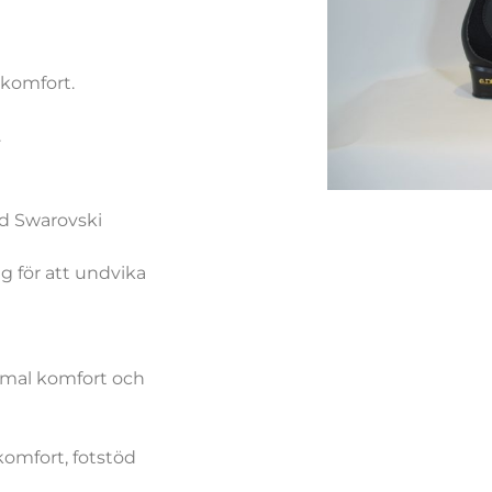
 komfort.
.
ed Swarovski
 för att undvika
imal komfort och
omfort, fotstöd