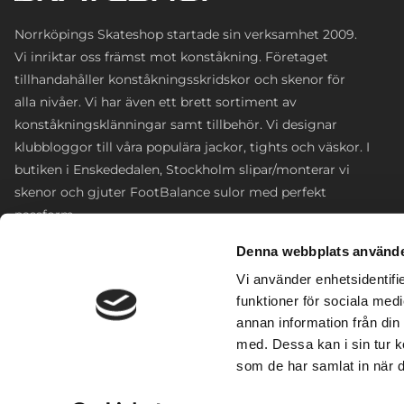
Norrköpings Skateshop startade sin verksamhet 2009.
Vi inriktar oss främst mot konståkning. Företaget
tillhandahåller konståkningsskridskor och skenor för
alla nivåer. Vi har även ett brett sortiment av
konståkningsklänningar samt tillbehör. Vi designar
klubbloggor till våra populära jackor, tights och väskor. I
butiken i Enskededalen, Stockholm slipar/monterar vi
skenor och gjuter FootBalance sulor med perfekt
passform.
Denna webbplats använde
Enskededalen, Sofielundsvägen 35
Vi använder enhetsidentifie
0766-316690
funktioner för sociala medi
annan information från din
info@norrkopingsskateshop.com
med. Dessa kan i sin tur k
som de har samlat in när d