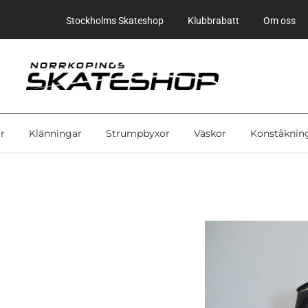
Stockholms Skateshop
Klubbrabatt
Om oss
r
Klänningar
Strumpbyxor
Väskor
Konståknin