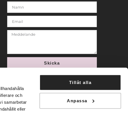
Skicka
Tillåt alla
illhandahålla
ifierare och
Anpassa
 vi samarbetar
ahållit eller