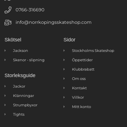
0766-316690
info@norrkopingsskateshop.com
Skötsel
Sidor
Jackson
Stockholms Skateshop
Skenor - slipning
Öppettider
Klubbrabatt
Storleksguide
Om oss
Jackor
Kontakt
Klänningar
Villkor
Strumpbyxor
Mitt konto
Tights