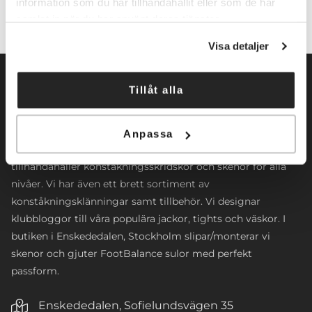
information som du har tillhandahållit eller som de har
samlat in när du har använt deras tjänster.
Visa detaljer
Tillåt alla
Norrköpings Skateshop startade sin verksamhet 2009. Vi
Anpassa
inriktar oss främst mot konståkning. Företaget
tillhandahåller konståkningsskridskor och skenor för alla
nivåer. Vi har även ett brett sortiment av
konståkningsklänningar samt tillbehör. Vi designar
klubbloggor till våra populära jackor, tights och väskor. I
butiken i Enskededalen, Stockholm slipar/monterar vi
skenor och gjuter FootBalance sulor med perfekt
passform.
Enskededalen, Sofielundsvägen 35