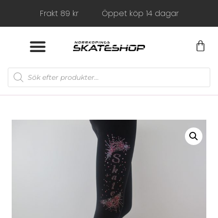
Frakt 89 kr
Öppet köp 14 dagar