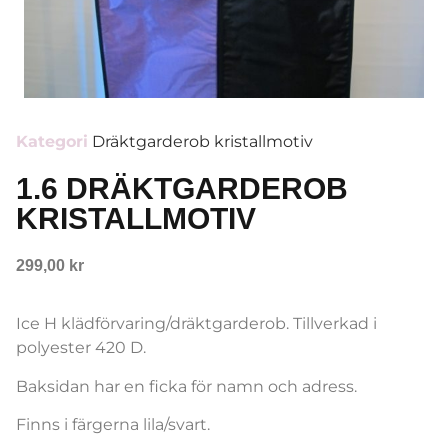
Kategori
Dräktgarderob kristallmotiv
1.6 DRÄKTGARDEROB
KRISTALLMOTIV
299,00
kr
Ice H klädförvaring/dräktgarderob. Tillverkad i
polyester 420 D.
Baksidan har en ficka för namn och adress.
Finns i färgerna lila/svart.