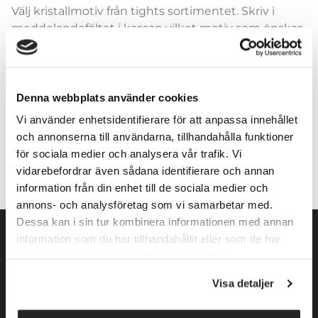
Välj kristallmotiv från tights sortimentet. Skriv i
meddelandefältet i kassan vilket motiv som önskas.
Denna webbplats använder cookies
Lägg till i varukorg
Vi använder enhetsidentifierare för att anpassa innehållet
och annonserna till användarna, tillhandahålla funktioner
för sociala medier och analysera vår trafik. Vi
vidarebefordrar även sådana identifierare och annan
information från din enhet till de sociala medier och
annons- och analysföretag som vi samarbetar med.
Dessa kan i sin tur kombinera informationen med annan
information som du har tillhandahållit eller som de har
samlat in när du har använt deras tjänster.
Visa detaljer
Norrköpings Skateshop startade sin verksamhet 2009. Vi
inriktar oss främst mot konståkning. Företaget