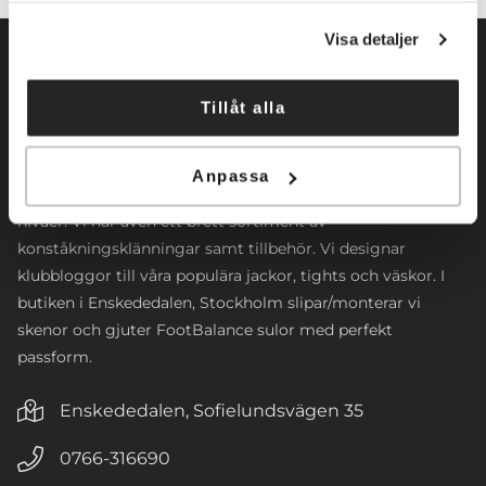
Visa detaljer
Tillåt alla
Norrköpings Skateshop startade sin verksamhet 2009. Vi
inriktar oss främst mot konståkning. Företaget
Anpassa
tillhandahåller konståkningsskridskor och skenor för alla
nivåer. Vi har även ett brett sortiment av
konståkningsklänningar samt tillbehör. Vi designar
klubbloggor till våra populära jackor, tights och väskor. I
butiken i Enskededalen, Stockholm slipar/monterar vi
skenor och gjuter FootBalance sulor med perfekt
passform.
Enskededalen, Sofielundsvägen 35
0766-316690