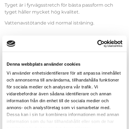
Tyget är i fyrvägsstretch för bästa passform och
tyget håller mycket hög kvalitet.
Vattenavstötande vid normal isträning.
Leggings
Denna webbplats använder cookies
Vi använder enhetsidentifierare för att anpassa innehållet
och annonserna till användarna, tillhandahålla funktioner
för sociala medier och analysera vår trafik. Vi
vidarebefordrar även sådana identifierare och annan
Lägg till i varukorg
information från din enhet till de sociala medier och
annons- och analysföretag som vi samarbetar med.
Dessa kan i sin tur kombinera informationen med annan
information som du har tillhandahållit eller som de har
samlat in när du har använt deras tjänster.