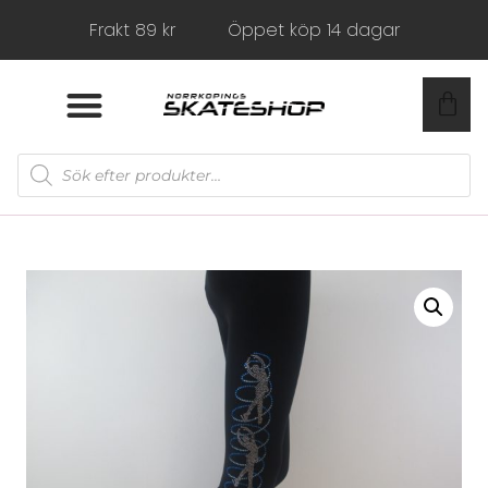
Frakt 89 kr
Öppet köp 14 dagar