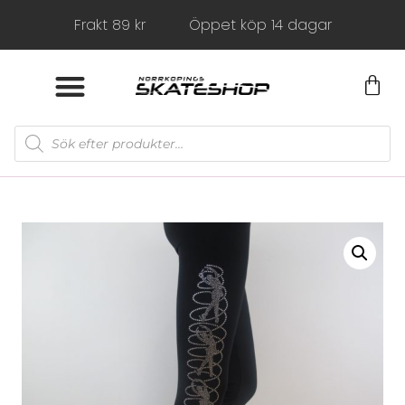
Frakt 89 kr
Öppet köp 14 dagar