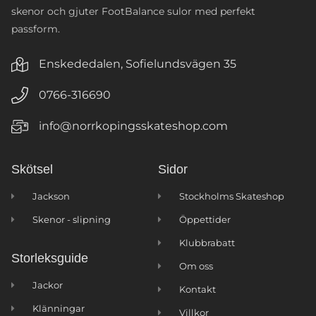
skenor och gjuter FootBalance sulor med perfekt
passform.
Enskededalen, Sofielundsvägen 35
0766-316690
info@norrkopingsskateshop.com
Skötsel
Sidor
Jackson
Stockholms Skateshop
Skenor - slipning
Öppettider
Klubbrabatt
Storleksguide
Om oss
Jackor
Kontakt
Klänningar
Villkor