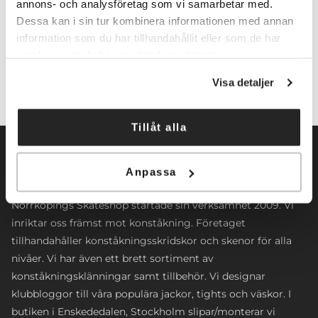
annons- och analysföretag som vi samarbetar med.
Dessa kan i sin tur kombinera informationen med annan
Lägg till i varukorg
information som du har tillhandahållit eller som de har
samlat in när du har använt deras tjänster.
Visa detaljer
Tillåt alla
Anpassa
Norrköpings Skateshop startade sin verksamhet 2009. Vi
inriktar oss främst mot konståkning. Företaget
tillhandahåller konståkningsskridskor och skenor för alla
nivåer. Vi har även ett brett sortiment av
konståkningsklänningar samt tillbehör. Vi designar
klubbloggor till våra populära jackor, tights och väskor. I
butiken i Enskededalen, Stockholm slipar/monterar vi