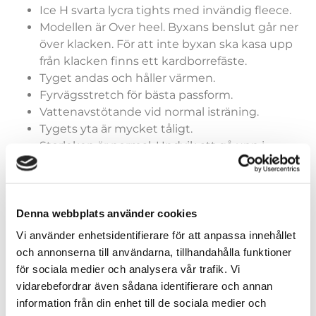
Ice H svarta lycra tights med invändig fleece.
Modellen är Over heel. Byxans benslut går ner
över klacken. För att inte byxan ska kasa upp
från klacken finns ett kardborrefäste.
Tyget andas och håller värmen.
Fyrvägsstretch för bästa passform.
Vattenavstötande vid normal isträning.
Tygets yta är mycket tåligt.
Storleken är normal. Undvik att gå upp i
storlek då tyget töjer sig något pga
fyrvägsstretchen.
Denna webbplats använder cookies
Vi använder enhetsidentifierare för att anpassa innehållet
och annonserna till användarna, tillhandahålla funktioner
Storlek tights over heel
för sociala medier och analysera vår trafik. Vi
vidarebefordrar även sådana identifierare och annan
information från din enhet till de sociala medier och