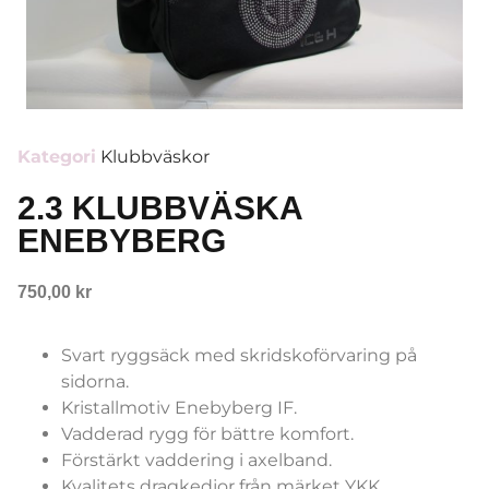
Kategori
Klubbväskor
2.3 KLUBBVÄSKA
ENEBYBERG
750,00
kr
Svart ryggsäck med skridskoförvaring på
sidorna.
Kristallmotiv Enebyberg IF.
Vadderad rygg för bättre komfort.
Förstärkt vaddering i axelband.
Kvalitets dragkedjor från märket YKK.