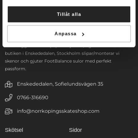
Norrköpings Skateshop startade sin verksamhet 2009. Vi
Tillåt alla
inriktar oss främst mot konståkning. Företaget
tillhandahåller konståkningsskridskor och skenor för alla
nivåer. Vi har även ett brett sortiment av
Anpassa
konståkningsklänningar samt tillbehör. Vi designar
klubbloggor till våra populära jackor, tights och väskor. I
butiken i Enskededalen, Stockholm slipar/monterar vi
skenor och gjuter FootBalance sulor med perfekt
passform.
Enskededalen, Sofielundsvägen 35
0766-316690
info@norrkopingsskateshop.com
Skötsel
Sidor