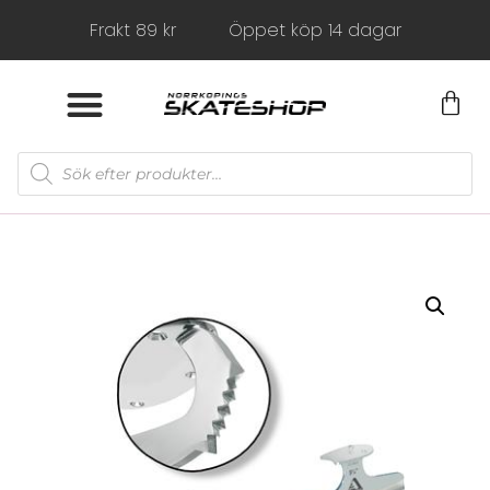
Frakt 89 kr
Öppet köp 14 dagar