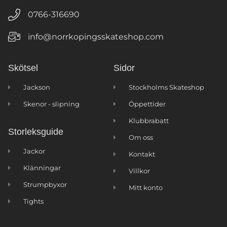
0766-316690
info@norrkopingsskateshop.com
Skötsel
Sidor
Jackson
Stockholms Skateshop
Skenor - slipning
Öppettider
Klubbrabatt
Storleksguide
Om oss
Jackor
Kontakt
Klänningar
Villkor
Strumpbyxor
Mitt konto
Tights