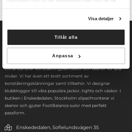
information som du har tillhandahållit eller som de har
samlat in när du har använt deras tjänster.
Visa detaljer
Tillåt alla
Norrköpings Skateshop startade sin verksamhet 2009. Vi
Anpassa
inriktar oss främst mot konståkning. Företaget
tillhandahåller konståkningsskridskor och skenor för alla
nivåer. Vi har även ett brett sortiment av
konståkningsklänningar samt tillbehör. Vi designar
klubbloggor till våra populära jackor, tights och väskor. I
butiken i Enskededalen, Stockholm slipar/monterar vi
skenor och gjuter FootBalance sulor med perfekt
passform.
Enskededalen, Sofielundsvägen 35