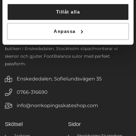
Norrköpings Skateshop startade sin verksamhet 2009. Vi
inriktar oss främst mot konståkning. Företaget
Tillåt alla
tillhandahåller konståkningsskridskor och skenor för alla
nivåer. Vi har även ett brett sortiment av
Anpassa
konståkningsklänningar samt tillbehör. Vi designar
klubbloggor till våra populära jackor, tights och väskor. I
butiken i Enskededalen, Stockholm slipar/monterar vi
skenor och gjuter FootBalance sulor med perfekt
passform.
Enskededalen, Sofielundsvägen 35
0766-316690
info@norrkopingsskateshop.com
Skötsel
Sidor
Jackson
Stockholms Skateshop