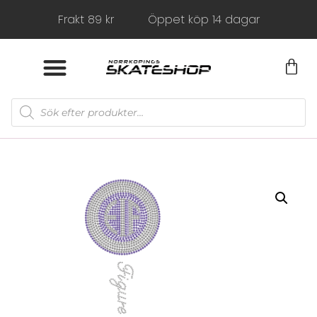
Frakt 89 kr
Öppet köp 14 dagar