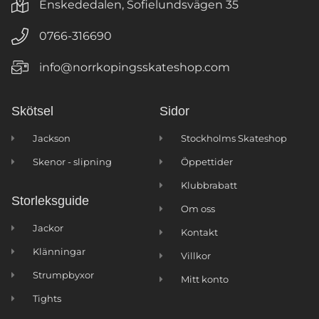
Enskededalen, Sofielundsvägen 35
0766-316690
info@norrkopingsskateshop.com
Skötsel
Sidor
Jackson
Stockholms Skateshop
Skenor - slipning
Öppettider
Klubbrabatt
Storleksguide
Om oss
Jackor
Kontakt
Klänningar
Villkor
Strumpbyxor
Mitt konto
Tights