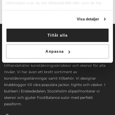
information som du har tillhandahållit eller som de har
samlat in när du har använt deras tjänster.
Visa detaljer
Tillåt alla
Anpassa
Norrköpings Skateshop startade sin verksamhet 2009. Vi
inriktar oss främst mot konståkning. Företaget
tillhandahåller konståkningsskridskor och skenor för alla
nivåer. Vi har även ett brett sortiment av
konståkningsklänningar samt tillbehör. Vi designar
klubbloggor till våra populära jackor, tights och väskor. I
butiken i Enskededalen, Stockholm slipar/monterar vi
skenor och gjuter FootBalance sulor med perfekt
passform.