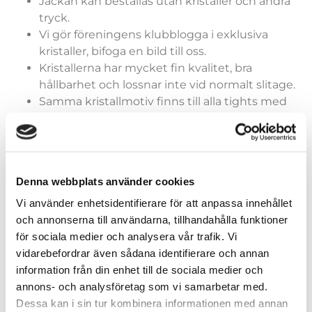
Jackan kan beställas utan kristaller och andra
tryck.
Vi gör föreningens klubblogga i exklusiva
kristaller, bifoga en bild till oss.
Kristallerna har mycket fin kvalitet, bra
hållbarhet och lossnar inte vid normalt slitage.
Samma kristallmotiv finns till alla tights med
fleece.
Denna webbplats använder cookies
Jacka
Vi använder enhetsidentifierare för att anpassa innehållet
och annonserna till användarna, tillhandahålla funktioner
för sociala medier och analysera vår trafik. Vi
vidarebefordrar även sådana identifierare och annan
information från din enhet till de sociala medier och
Lägg till i varukorg
annons- och analysföretag som vi samarbetar med.
Dessa kan i sin tur kombinera informationen med annan