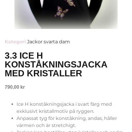
Kategori
Jackor svarta dam
3.3 ICE H
KONSTÅKNINGSJACKA
MED KRISTALLER
790,00
kr
Ice H konståkningsjacka i svart färg med
exklusivt kristallmotiv på ryggen.
Anpassat tyg för konståkning, andas, håller
värmen och är stretchigt.