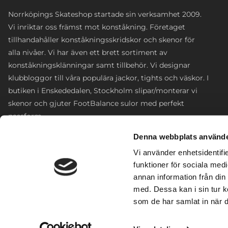
Norrköpings Skateshop startade sin verksamhet 2009.
Vi inriktar oss främst mot konståkning. Företaget
tillhandahåller konståkningsskridskor och skenor för
alla nivåer. Vi har även ett brett sortiment av
konståkningsklänningar samt tillbehör. Vi designar
klubbloggor till våra populära jackor, tights och väskor. I
butiken i Enskededalen, Stockholm slipar/monterar vi
skenor och gjuter FootBalance sulor med perfekt
passform.
Denna webbplats använde
Enskededalen, Sofielundsvägen 35
Vi använder enhetsidentifie
0766-316690
funktioner för sociala medi
annan information från din
info@norrkopingsskateshop.com
med. Dessa kan i sin tur k
som de har samlat in när d