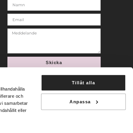
Skicka
Tillåt alla
illhandahålla
ifierare och
Anpassa
 vi samarbetar
ahållit eller