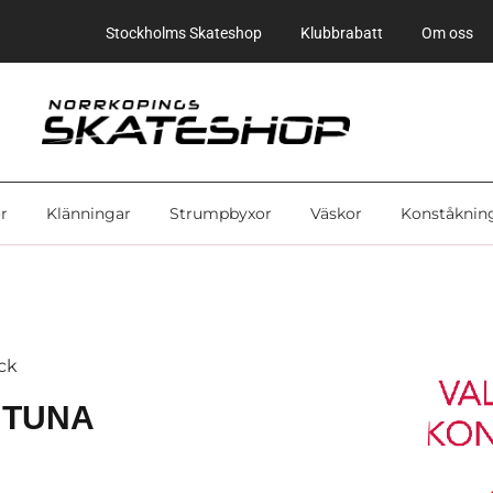
Stockholms Skateshop
Klubbrabatt
Om oss
r
Klänningar
Strumpbyxor
Väskor
Konståknin
yck
NTUNA