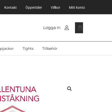
Kontakt
Öppettider
Villkor
Mitt konto
Logga in
gsjackor
Tights
Tillbehör