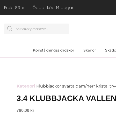
Frakt 89 kr Öppet köp 14 dagar
Konståkningsskridskor
Skenor
Skado
Kategori
Klubbjackor svarta dam/herr kristalltr
3.4 KLUBBJACKA VALLE
790,00
kr