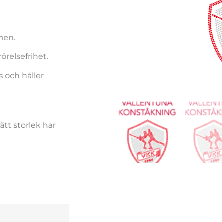
men.
örelsefrihet.
s och håller
ätt storlek har