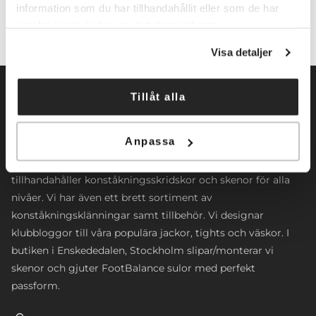
information som du har tillhandahållit eller som de har
samlat in när du har använt deras tjänster.
Visa detaljer
Tillåt alla
Anpassa
Norrköpings Skateshop startade sin verksamhet 2009. Vi
inriktar oss främst mot konståkning. Företaget
tillhandahåller konståkningsskridskor och skenor för alla
nivåer. Vi har även ett brett sortiment av
konståkningsklänningar samt tillbehör. Vi designar
klubbloggor till våra populära jackor, tights och väskor. I
butiken i Enskededalen, Stockholm slipar/monterar vi
skenor och gjuter FootBalance sulor med perfekt
passform.