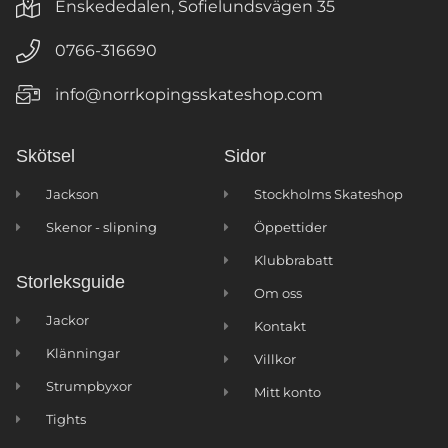
Enskededalen, Sofielundsvägen 35
0766-316690
info@norrkopingsskateshop.com
Skötsel
Sidor
Jackson
Stockholms Skateshop
Skenor - slipning
Öppettider
Klubbrabatt
Storleksguide
Om oss
Jackor
Kontakt
Klänningar
Villkor
Strumpbyxor
Mitt konto
Tights