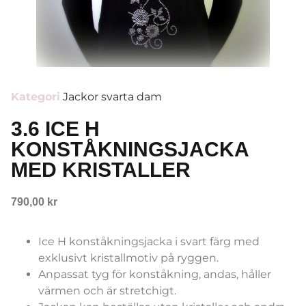
Kategori
Jackor svarta dam
3.6 ICE H
KONSTÅKNINGSJACKA
MED KRISTALLER
790,00
kr
Ice H konståkningsjacka i svart färg med
exklusivt kristallmotiv på ryggen.
Anpassat tyg för konståkning, andas, håller
värmen och är stretchigt.