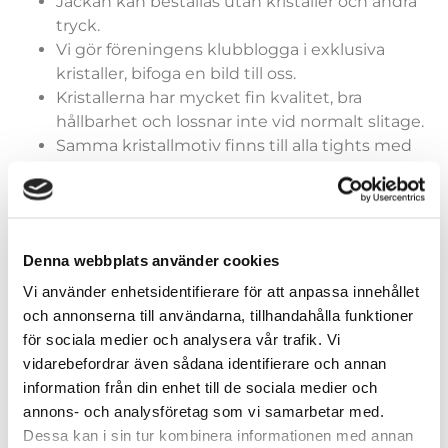
Jackan kan beställas utan kristaller och andra
tryck.
Vi gör föreningens klubblogga i exklusiva
kristaller, bifoga en bild till oss.
Kristallerna har mycket fin kvalitet, bra
hållbarhet och lossnar inte vid normalt slitage.
Samma kristallmotiv finns till alla tights med
fleece.
Denna webbplats använder cookies
Jacka
Vi använder enhetsidentifierare för att anpassa innehållet
och annonserna till användarna, tillhandahålla funktioner
för sociala medier och analysera vår trafik. Vi
vidarebefordrar även sådana identifierare och annan
information från din enhet till de sociala medier och
Lägg till i varukorg
annons- och analysföretag som vi samarbetar med.
Dessa kan i sin tur kombinera informationen med annan