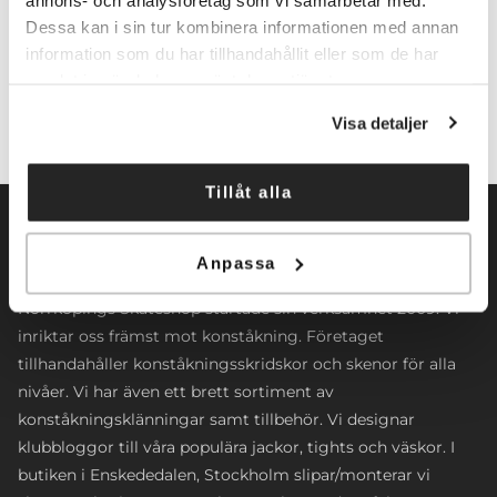
Dessa kan i sin tur kombinera informationen med annan
Lägg till i varukorg
information som du har tillhandahållit eller som de har
samlat in när du har använt deras tjänster.
Visa detaljer
Tillåt alla
Anpassa
Norrköpings Skateshop startade sin verksamhet 2009. Vi
inriktar oss främst mot konståkning. Företaget
tillhandahåller konståkningsskridskor och skenor för alla
nivåer. Vi har även ett brett sortiment av
konståkningsklänningar samt tillbehör. Vi designar
klubbloggor till våra populära jackor, tights och väskor. I
butiken i Enskededalen, Stockholm slipar/monterar vi