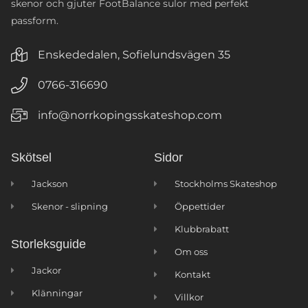
skenor och gjuter FootBalance sulor med perfekt
passform.
Enskededalen, Sofielundsvägen 35
0766-316690
info@norrkopingsskateshop.com
Skötsel
Sidor
Jackson
Stockholms Skateshop
Skenor - slipning
Öppettider
Klubbrabatt
Storleksguide
Om oss
Jackor
Kontakt
Klänningar
Villkor