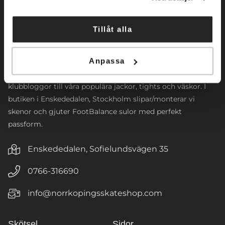
Norrköpings Skateshop startade sin verksamhet 2009. Vi
Tillåt alla
inriktar oss främst mot konståkning. Företaget
tillhandahåller konståkningsskridskor och skenor för alla
Anpassa
nivåer. Vi har även ett brett sortiment av
konståkningsklänningar samt tillbehör. Vi designar
klubbloggor till våra populära jackor, tights och väskor. I
butiken i Enskededalen, Stockholm slipar/monterar vi
skenor och gjuter FootBalance sulor med perfekt
passform.
Enskededalen, Sofielundsvägen 35
0766-316690
info@norrkopingsskateshop.com
Skötsel
Sidor