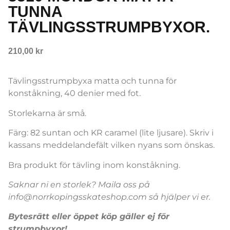
TUNNA
TÄVLINGSSTRUMPBYXOR.
210,00
kr
Tävlingsstrumpbyxa matta och tunna för
konståkning, 40 denier med fot.
Storlekarna är små.
Färg: 82 suntan och KR caramel (lite ljusare). Skriv i
kassans meddelandefält vilken nyans som önskas.
Bra produkt för tävling inom konståkning.
Saknar ni en storlek? Maila oss på
info@norrkopingsskateshop.com så hjälper vi er.
Bytesrätt eller öppet köp gäller ej för
strumpbyxor!