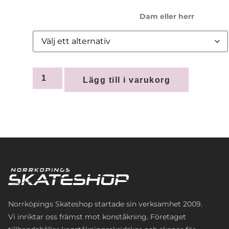
Dam eller herr
Lägg till i varukorg
Norrköpings Skateshop startade sin verksamhet 2009.
Vi inriktar oss främst mot konståkning. Företaget