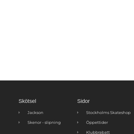
Skötsel
Sidor
Jackson
Stockholms Skateshop
Skenor - slipning
Öppettider
Klubbrabatt