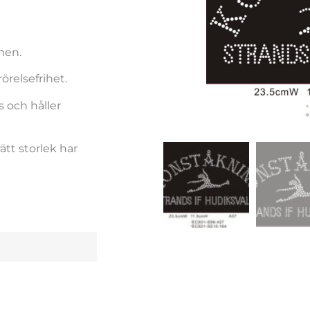
men.
örelsefrihet.
s och håller
ätt storlek har