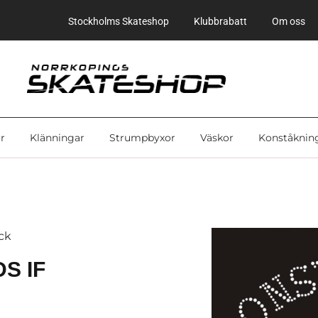
Stockholms Skateshop
Klubbrabatt
Om oss
r
Klänningar
Strumpbyxor
Väskor
Konståknin
yck
S IF