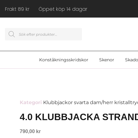
Frakt 89 kr Öppet köp 14 dagar
Konståkningsskridskor
Skenor
Skado
Kategori
Klubbjackor svarta dam/herr kristalltr
4.0 KLUBBJACKA STRAND
790,00
kr