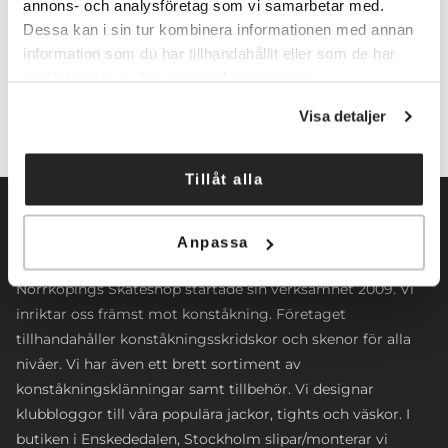
annons- och analysföretag som vi samarbetar med.
Dessa kan i sin tur kombinera informationen med annan
Lägg till i varukorg
information som du har tillhandahållit eller som de har
samlat in när du har använt deras tjänster.
Visa detaljer
Tillåt alla
Anpassa
Norrköpings Skateshop startade sin verksamhet 2009. Vi
inriktar oss främst mot konståkning. Företaget
tillhandahåller konståkningsskridskor och skenor för alla
nivåer. Vi har även ett brett sortiment av
konståkningsklänningar samt tillbehör. Vi designar
klubbloggor till våra populära jackor, tights och väskor. I
butiken i Enskededalen, Stockholm slipar/monterar vi