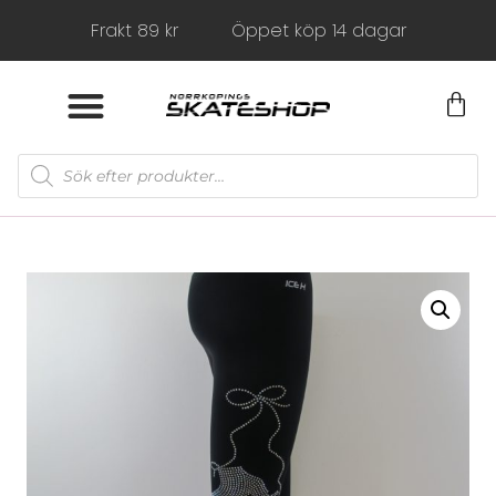
Frakt 89 kr
Öppet köp 14 dagar