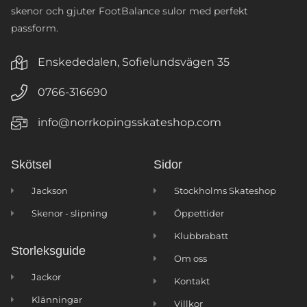
skenor och gjuter FootBalance sulor med perfekt
passform.
Enskededalen, Sofielundsvägen 35
0766-316690
info@norrkopingsskateshop.com
Skötsel
Sidor
Jackson
Stockholms Skateshop
Skenor - slipning
Öppettider
Klubbrabatt
Storleksguide
Om oss
Jackor
Kontakt
Klänningar
Villkor