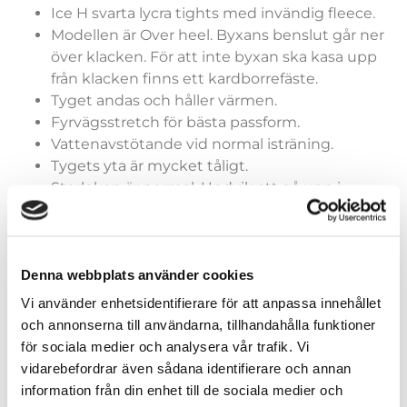
Ice H svarta lycra tights med invändig fleece.
Modellen är Over heel. Byxans benslut går ner
över klacken. För att inte byxan ska kasa upp
från klacken finns ett kardborrefäste.
Tyget andas och håller värmen.
Fyrvägsstretch för bästa passform.
Vattenavstötande vid normal isträning.
Tygets yta är mycket tåligt.
Storleken är normal. Undvik att gå upp i
storlek då tyget töjer sig något pga
fyrvägsstretchen.
Denna webbplats använder cookies
Vi använder enhetsidentifierare för att anpassa innehållet
och annonserna till användarna, tillhandahålla funktioner
Storlek tights over heel
för sociala medier och analysera vår trafik. Vi
vidarebefordrar även sådana identifierare och annan
information från din enhet till de sociala medier och