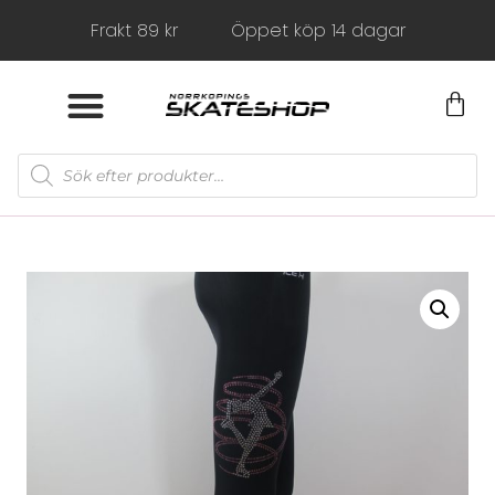
Frakt 89 kr
Öppet köp 14 dagar