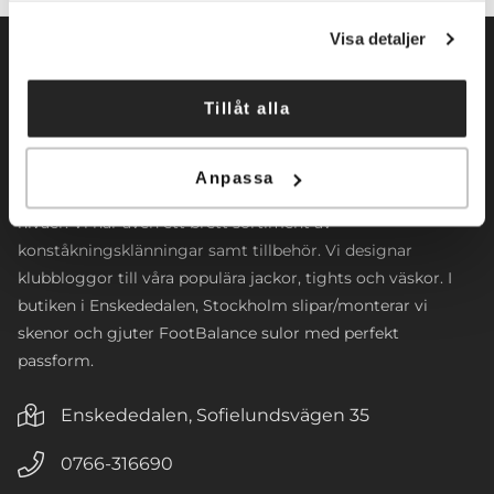
Visa detaljer
Tillåt alla
Norrköpings Skateshop startade sin verksamhet 2009. Vi
inriktar oss främst mot konståkning. Företaget
Anpassa
tillhandahåller konståkningsskridskor och skenor för alla
nivåer. Vi har även ett brett sortiment av
konståkningsklänningar samt tillbehör. Vi designar
klubbloggor till våra populära jackor, tights och väskor. I
butiken i Enskededalen, Stockholm slipar/monterar vi
skenor och gjuter FootBalance sulor med perfekt
passform.
Enskededalen, Sofielundsvägen 35
0766-316690