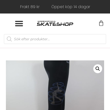
Frakt 89 kr
Öppet köp 14 dagar