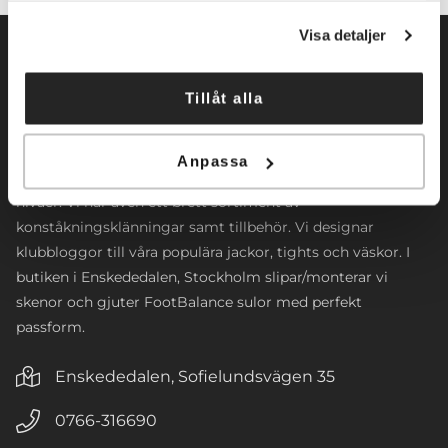
Visa detaljer
Tillåt alla
Norrköpings Skateshop startade sin verksamhet 2009. Vi
inriktar oss främst mot konståkning. Företaget
Anpassa
tillhandahåller konståkningsskridskor och skenor för alla
nivåer. Vi har även ett brett sortiment av
konståkningsklänningar samt tillbehör. Vi designar
klubbloggor till våra populära jackor, tights och väskor. I
butiken i Enskededalen, Stockholm slipar/monterar vi
skenor och gjuter FootBalance sulor med perfekt
passform.
Enskededalen, Sofielundsvägen 35
0766-316690