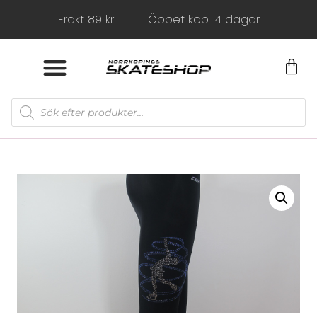
Frakt 89 kr
Öppet köp 14 dagar