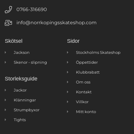
0766-316690
info@norrkopingsskateshop.com
Skötsel
Sidor
Jackson
Stockholms Skateshop
Skenor - slipning
Öppettider
Klubbrabatt
Storleksguide
Om oss
Jackor
Kontakt
Klänningar
Villkor
Strumpbyxor
Mitt konto
Tights