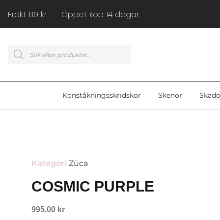
Frakt 89 kr Öppet köp 14 dagar
Konståkningsskridskor
Skenor
Skado
Kategori
Züca
COSMIC PURPLE
995,00
kr