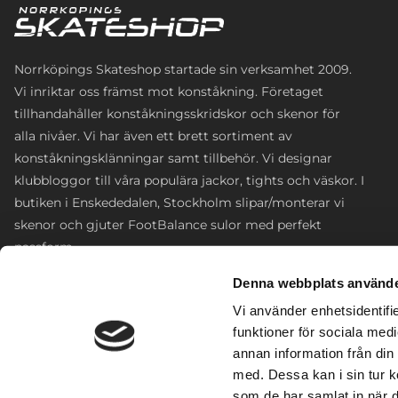
Norrköpings Skateshop startade sin verksamhet 2009.
Vi inriktar oss främst mot konståkning. Företaget
tillhandahåller konståkningsskridskor och skenor för
alla nivåer. Vi har även ett brett sortiment av
konståkningsklänningar samt tillbehör. Vi designar
klubbloggor till våra populära jackor, tights och väskor. I
butiken i Enskededalen, Stockholm slipar/monterar vi
skenor och gjuter FootBalance sulor med perfekt
passform.
Denna webbplats använde
Enskededalen, Sofielundsvägen 35
Vi använder enhetsidentifie
0766-316690
funktioner för sociala medi
annan information från din
info@norrkopingsskateshop.com
med. Dessa kan i sin tur k
som de har samlat in när d