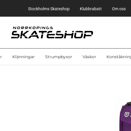
Stockholms Skateshop
Klubbrabatt
Om oss
r
Klänningar
Strumpbyxor
Väskor
Konståknin