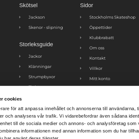
Skötsel
Sidor
Jackson
Stockholms Skateshop
Skenor - slipning
Öppettider
Klubbrabatt
Storleksguide
Om oss
Jackor
Kontakt
Klänningar
Villkor
Strumpbyxor
Mitt konto
Tights
r cookies
rare för att anpassa innehållet och annonserna till användarna, t
er och analysera vår trafik. Vi vidarebefordrar även sådana ident
 enhet till de sociala medier och annons- och analysföretag som
ombinera informationen med annan information som du har tillhand
u har använt deras tjänster.