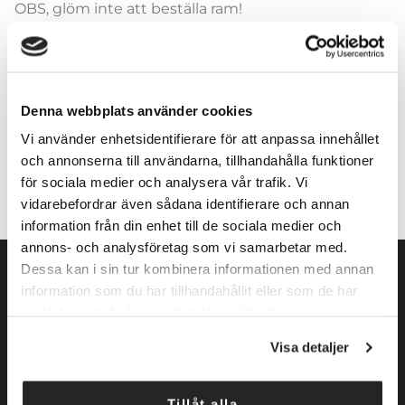
OBS, glöm inte att beställa ram!
Denna webbplats använder cookies
Lägg till i varukorg
Vi använder enhetsidentifierare för att anpassa innehållet
och annonserna till användarna, tillhandahålla funktioner
för sociala medier och analysera vår trafik. Vi
vidarebefordrar även sådana identifierare och annan
information från din enhet till de sociala medier och
annons- och analysföretag som vi samarbetar med.
Dessa kan i sin tur kombinera informationen med annan
information som du har tillhandahållit eller som de har
samlat in när du har använt deras tjänster.
Norrköpings Skateshop startade sin verksamhet 2009. Vi
Visa detaljer
inriktar oss främst mot konståkning. Företaget
tillhandahåller konståkningsskridskor och skenor för alla
Tillåt alla