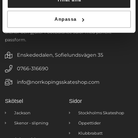
nivåer. Vi har även ett brett sortiment av
konståkningsklänningar samt tillbehör. Vi designar
klubbloggor till våra populära jackor, tights och väskor. I
Anpassa
butiken i Enskededalen, Stockholm slipar/monterar vi
skenor och gjuter FootBalance sulor med perfekt
passform.
Enskededalen, Sofielundsvägen 35
0766-316690
info@norrkopingsskateshop.com
Skötsel
Sidor
Jackson
Stockholms Skateshop
Skenor - slipning
Öppettider
Klubbrabatt