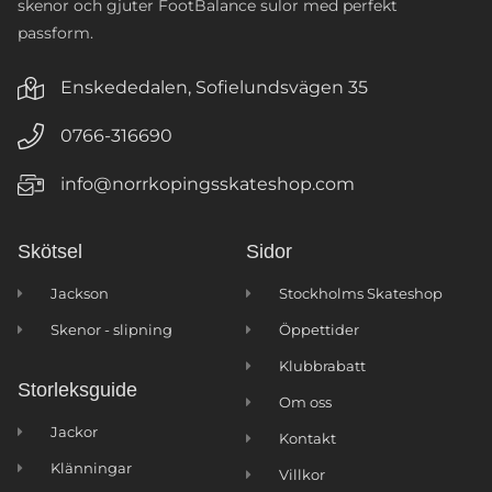
skenor och gjuter FootBalance sulor med perfekt
passform.
Enskededalen, Sofielundsvägen 35
0766-316690
info@norrkopingsskateshop.com
Skötsel
Sidor
Jackson
Stockholms Skateshop
Skenor - slipning
Öppettider
Klubbrabatt
Storleksguide
Om oss
Jackor
Kontakt
Klänningar
Villkor