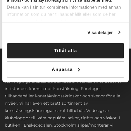
Dessa kan i sin tur kombinera informationen med annan
Lägg till i varukorg
information som du har tillhandahållit eller som de har
samlat in när du har använt deras tjänster.
Visa detaljer
Tillåt alla
Anpassa
Norrköpings Skateshop startade sin verksamhet 2009. Vi
inriktar oss främst mot konståkning. Företaget
tillhandahåller konståkningsskridskor och skenor för alla
nivåer. Vi har även ett brett sortiment av
konståkningsklänningar samt tillbehör. Vi designar
klubbloggor till våra populära jackor, tights och väskor. I
butiken i Enskededalen, Stockholm slipar/monterar vi