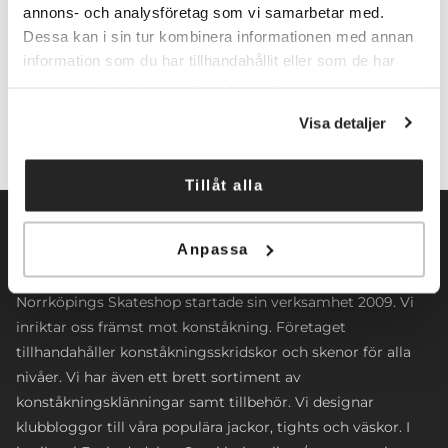
annons- och analysföretag som vi samarbetar med.
Dessa kan i sin tur kombinera informationen med annan
Lägg till i varukorg
information som du har tillhandahållit eller som de har
samlat in när du har använt deras tjänster.
Visa detaljer
Tillåt alla
Anpassa
Norrköpings Skateshop startade sin verksamhet 2009. Vi
inriktar oss främst mot konståkning. Företaget
tillhandahåller konståkningsskridskor och skenor för alla
nivåer. Vi har även ett brett sortiment av
konståkningsklänningar samt tillbehör. Vi designar
klubbloggor till våra populära jackor, tights och väskor. I