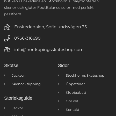
butiken i Enskededalen, Stockholm slipar/monterar vi
skenor och gjuter FootBalance sulor med perfekt
passform.
Enskededalen, Sofielundsvägen 35
0766-316690
info@norrkopingsskateshop.com
Skötsel
Sidor
Jackson
Stockholms Skateshop
Skenor - slipning
Öppettider
Klubbrabatt
Storleksguide
Om oss
Jackor
Kontakt