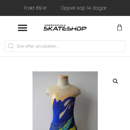
Frakt 89 kr
Öppet köp 14 dagar