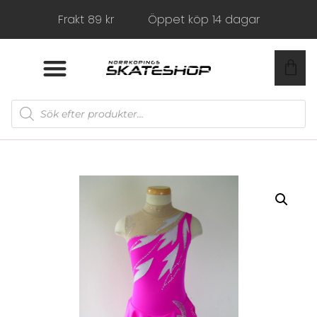
Frakt 89 kr
Öppet köp 14 dagar