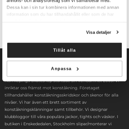
annons- och analysföretag som vi samarbetar med.
Dessa kan i sin tur kombinera informationen med annan
Lägg till i varukorg
information som du har tillhandahållit eller som de har
samlat in när du har använt deras tjänster.
Visa detaljer
Tillåt alla
Anpassa
Norrköpings Skateshop startade sin verksamhet 2009. Vi
inriktar oss främst mot konståkning. Företaget
tillhandahåller konståkningsskridskor och skenor för alla
nivåer. Vi har även ett brett sortiment av
konståkningsklänningar samt tillbehör. Vi designar
klubbloggor till våra populära jackor, tights och väskor. I
butiken i Enskededalen, Stockholm slipar/monterar vi