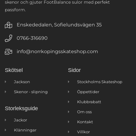
skenor och gjuter FootBalance sulor med perfekt
passform.
Enskededalen, Sofielundsvägen 35
0766-316690
info@norrkopingsskateshop.com
Skötsel
Sidor
Jackson
Stockholms Skateshop
Skenor - slipning
Öppettider
Klubbrabatt
Storleksguide
Om oss
Jackor
Kontakt
Klänningar
Villkor