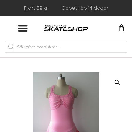
Frakt 89 kr
Öppet köp 14 dagar