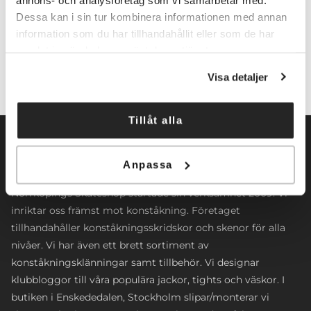
Dessa kan i sin tur kombinera informationen med annan
Lägg till i varukorg
information som du har tillhandahållit eller som de har
samlat in när du har använt deras tjänster.
Visa detaljer
Tillåt alla
Anpassa
Norrköpings Skateshop startade sin verksamhet 2009. Vi
inriktar oss främst mot konståkning. Företaget
tillhandahåller konståkningsskridskor och skenor för alla
nivåer. Vi har även ett brett sortiment av
konståkningsklänningar samt tillbehör. Vi designar
klubbloggor till våra populära jackor, tights och väskor. I
butiken i Enskededalen, Stockholm slipar/monterar vi