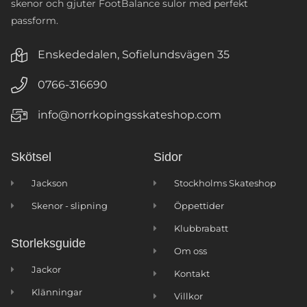
skenor och gjuter FootBalance sulor med perfekt
passform.
Enskededalen, Sofielundsvägen 35
0766-316690
info@norrkopingsskateshop.com
Skötsel
Sidor
Jackson
Stockholms Skateshop
Skenor - slipning
Öppettider
Klubbrabatt
Storleksguide
Om oss
Jackor
Kontakt
Klänningar
Villkor