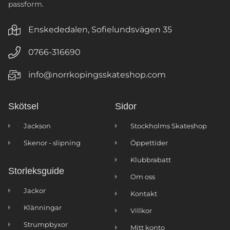
passform.
Enskededalen, Sofielundsvägen 35
0766-316690
info@norrkopingsskateshop.com
Skötsel
Sidor
Jackson
Stockholms Skateshop
Skenor - slipning
Öppettider
Klubbrabatt
Storleksguide
Om oss
Jackor
Kontakt
Klänningar
Villkor
Strumpbyxor
Mitt konto