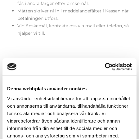
fås i andra färger efter önskemål.
Måtten skriver ni in i meddelandefältet i Kassan när
betalningen utförs.
Vid önskemål, kontakta oss via mail eller telefon, så
hjälper vi till.
Färger (generella)
Denna webbplats använder cookies
Vi använder enhetsidentifierare för att anpassa innehållet
Storlekar (dräkter)
och annonserna till användarna, tillhandahålla funktioner
för sociala medier och analysera vår trafik. Vi
vidarebefordrar även sådana identifierare och annan
information från din enhet till de sociala medier och
annons- och analysföretag som vi samarbetar med.