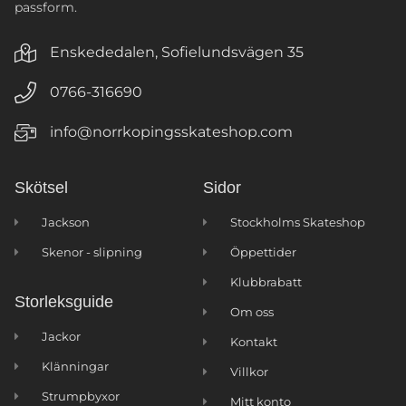
passform.
Enskededalen, Sofielundsvägen 35
0766-316690
info@norrkopingsskateshop.com
Skötsel
Sidor
Jackson
Stockholms Skateshop
Skenor - slipning
Öppettider
Klubbrabatt
Storleksguide
Om oss
Jackor
Kontakt
Klänningar
Villkor
Strumpbyxor
Mitt konto