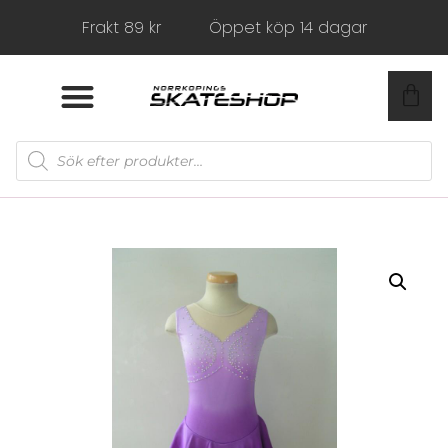
Frakt 89 kr
Öppet köp 14 dagar