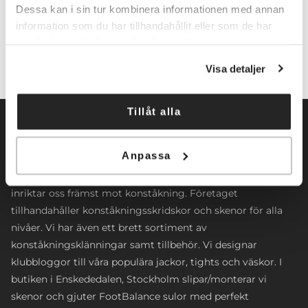
Lägg till i varukorg
Dessa kan i sin tur kombinera informationen med annan
information som du har tillhandahållit eller som de har
samlat in när du har använt deras tjänster.
Visa detaljer
Tillåt alla
Anpassa
Norrköpings Skateshop startade sin verksamhet 2009. Vi
inriktar oss främst mot konståkning. Företaget
tillhandahåller konståkningsskridskor och skenor för alla
nivåer. Vi har även ett brett sortiment av
konståkningsklänningar samt tillbehör. Vi designar
klubbloggor till våra populära jackor, tights och väskor. I
butiken i Enskededalen, Stockholm slipar/monterar vi
skenor och gjuter FootBalance sulor med perfekt