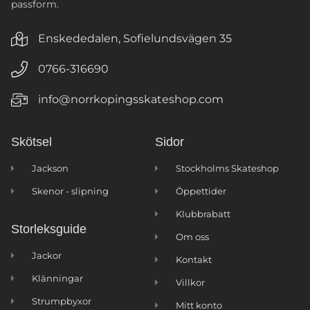
passform.
Enskededalen, Sofielundsvägen 35
0766-316690
info@norrkopingsskateshop.com
Skötsel
Sidor
Jackson
Stockholms Skateshop
Skenor - slipning
Öppettider
Klubbrabatt
Storleksguide
Om oss
Jackor
Kontakt
Klänningar
Villkor
Strumpbyxor
Mitt konto