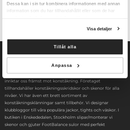
Lägg till i varukorg
Dessa kan i sin tur kombinera informationen med annan
information som du har tillhandahållit eller som de har
samlat in när du har använt deras tjänster.
Visa detaljer
Tillåt alla
Anpassa
Norrköpings Skateshop startade sin verksamhet 2009. Vi
inriktar oss främst mot konståkning. Företaget
tillhandahåller konståkningsskridskor och skenor för alla
nivåer. Vi har även ett brett sortiment av
konståkningsklänningar samt tillbehör. Vi designar
klubbloggor till våra populära jackor, tights och väskor. I
butiken i Enskededalen, Stockholm slipar/monterar vi
skenor och gjuter FootBalance sulor med perfekt