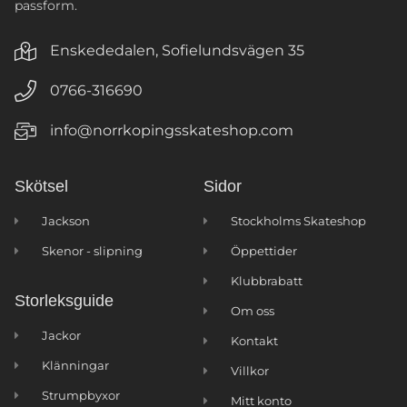
passform.
Enskededalen, Sofielundsvägen 35
0766-316690
info@norrkopingsskateshop.com
Skötsel
Sidor
Jackson
Stockholms Skateshop
Skenor - slipning
Öppettider
Klubbrabatt
Storleksguide
Om oss
Jackor
Kontakt
Klänningar
Villkor
Strumpbyxor
Mitt konto