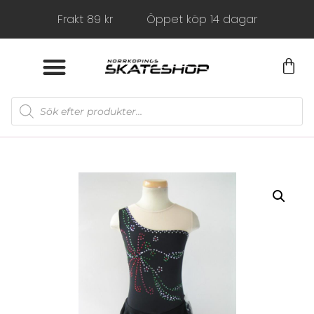
Frakt 89 kr
Öppet köp 14 dagar