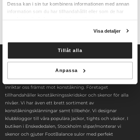
Lägg till i varukorg
Dessa kan i sin tur kombinera informationen med annan
information som du har tillhandahållit eller som de har
samlat in när du har använt deras tjänster.
Visa detaljer
Tillåt alla
Anpassa
Norrköpings Skateshop startade sin verksamhet 2009. Vi
inriktar oss främst mot konståkning. Företaget
tillhandahåller konståkningsskridskor och skenor för alla
nivåer. Vi har även ett brett sortiment av
konståkningsklänningar samt tillbehör. Vi designar
klubbloggor till våra populära jackor, tights och väskor. I
butiken i Enskededalen, Stockholm slipar/monterar vi
skenor och gjuter FootBalance sulor med perfekt