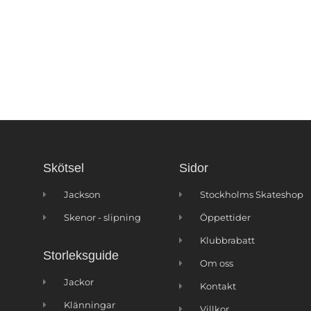
Skötsel
Sidor
Jackson
Stockholms Skateshop
Skenor - slipning
Öppettider
Klubbrabatt
Storleksguide
Om oss
Jackor
Kontakt
Klänningar
Villkor