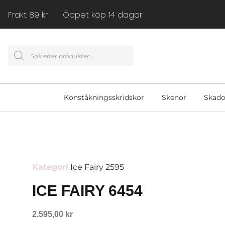
Frakt 89 kr Öppet köp 14 dagar
Konståkningsskridskor
Skenor
Skado
Kategori
Ice Fairy 2595
ICE FAIRY 6454
2.595,00
kr