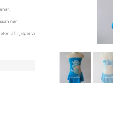
enar.
.
assan när
efon, så hjälper vi