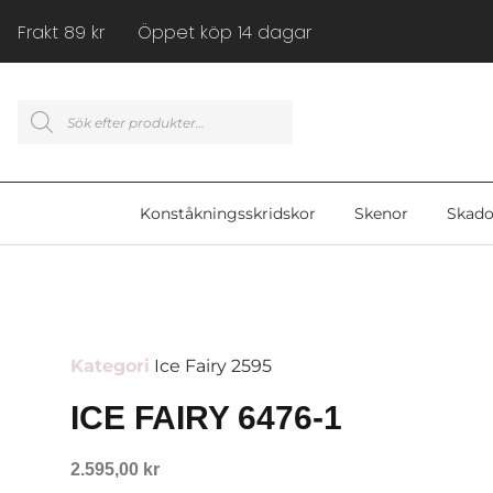
Frakt 89 kr Öppet köp 14 dagar
Konståkningsskridskor
Skenor
Skado
Kategori
Ice Fairy 2595
ICE FAIRY 6476-1
2.595,00
kr