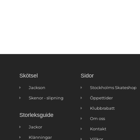
Skötsel
Sidor
Jackson
Stockholms Skateshop
Skenor - slipning
Öppettider
Klubbrabatt
Storleksguide
Om oss
Jackor
Kontakt
Klänningar
Villkor