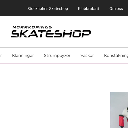
Stockholms Skateshop
Klubbrabatt
Om oss
r
Klänningar
Strumpbyxor
Väskor
Konståknin