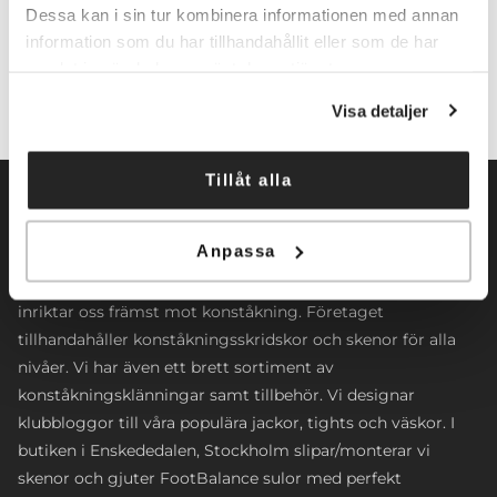
Lägg till i varukorg
Dessa kan i sin tur kombinera informationen med annan
information som du har tillhandahållit eller som de har
samlat in när du har använt deras tjänster.
Visa detaljer
Tillåt alla
Anpassa
Norrköpings Skateshop startade sin verksamhet 2009. Vi
inriktar oss främst mot konståkning. Företaget
tillhandahåller konståkningsskridskor och skenor för alla
nivåer. Vi har även ett brett sortiment av
konståkningsklänningar samt tillbehör. Vi designar
klubbloggor till våra populära jackor, tights och väskor. I
butiken i Enskededalen, Stockholm slipar/monterar vi
skenor och gjuter FootBalance sulor med perfekt