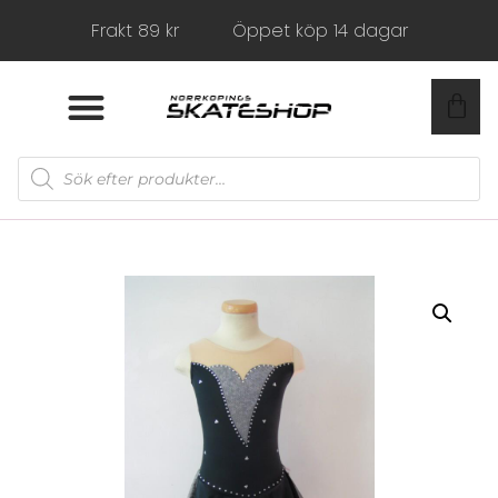
Frakt 89 kr
Öppet köp 14 dagar