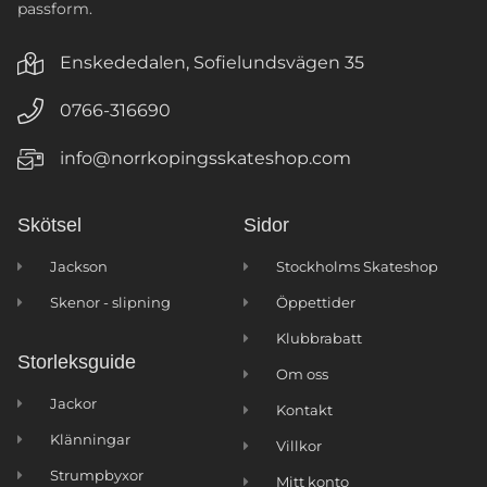
passform.
Enskededalen, Sofielundsvägen 35
0766-316690
info@norrkopingsskateshop.com
Skötsel
Sidor
Jackson
Stockholms Skateshop
Skenor - slipning
Öppettider
Klubbrabatt
Storleksguide
Om oss
Jackor
Kontakt
Klänningar
Villkor
Strumpbyxor
Mitt konto