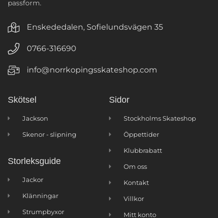
passform.
Enskededalen, Sofielundsvägen 35
0766-316690
info@norrkopingsskateshop.com
Skötsel
Sidor
Jackson
Stockholms Skateshop
Skenor - slipning
Öppettider
Klubbrabatt
Storleksguide
Om oss
Jackor
Kontakt
Klänningar
Villkor
Strumpbyxor
Mitt konto