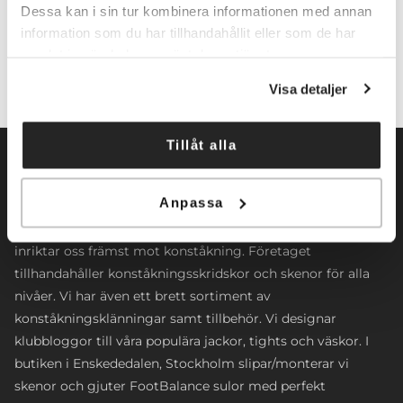
Lägg till i varukorg
Dessa kan i sin tur kombinera informationen med annan
information som du har tillhandahållit eller som de har
samlat in när du har använt deras tjänster.
Visa detaljer
Tillåt alla
Anpassa
Norrköpings Skateshop startade sin verksamhet 2009. Vi
inriktar oss främst mot konståkning. Företaget
tillhandahåller konståkningsskridskor och skenor för alla
nivåer. Vi har även ett brett sortiment av
konståkningsklänningar samt tillbehör. Vi designar
klubbloggor till våra populära jackor, tights och väskor. I
butiken i Enskededalen, Stockholm slipar/monterar vi
skenor och gjuter FootBalance sulor med perfekt