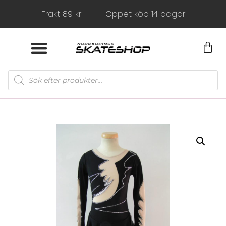
Frakt 89 kr
Öppet köp 14 dagar