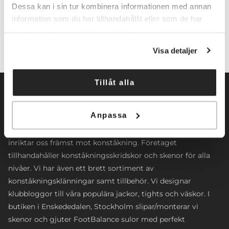
Lägg till i varukorg
Dessa kan i sin tur kombinera informationen med annan
information som du har tillhandahållit eller som de har
samlat in när du har använt deras tjänster.
Visa detaljer
Tillåt alla
Anpassa
Norrköpings Skateshop startade sin verksamhet 2009. Vi
inriktar oss främst mot konståkning. Företaget
tillhandahåller konståkningsskridskor och skenor för alla
nivåer. Vi har även ett brett sortiment av
konståkningsklänningar samt tillbehör. Vi designar
klubbloggor till våra populära jackor, tights och väskor. I
butiken i Enskededalen, Stockholm slipar/monterar vi
skenor och gjuter FootBalance sulor med perfekt