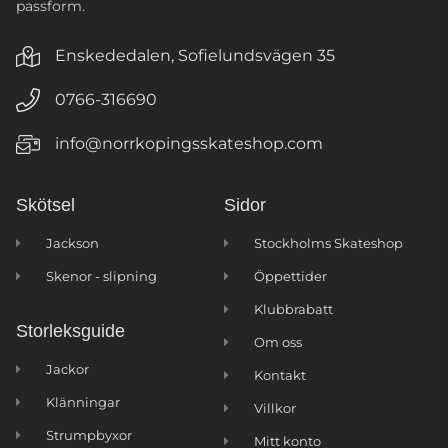
passform.
Enskededalen, Sofielundsvägen 35
0766-316690
info@norrkopingsskateshop.com
Skötsel
Sidor
Jackson
Stockholms Skateshop
Skenor - slipning
Öppettider
Klubbrabatt
Storleksguide
Om oss
Jackor
Kontakt
Klänningar
Villkor
Strumpbyxor
Mitt konto