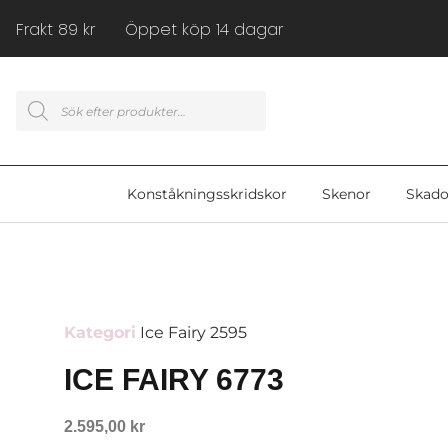
Frakt 89 kr Öppet köp 14 dagar
Konståkningsskridskor
Skenor
Skado
Kategori
Ice Fairy 2595
ICE FAIRY 6773
2.595,00
kr