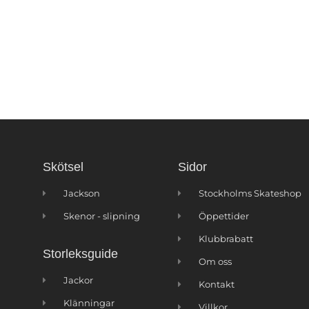
Skötsel
Sidor
Jackson
Stockholms Skateshop
Skenor - slipning
Öppettider
Klubbrabatt
Storleksguide
Om oss
Jackor
Kontakt
Klänningar
Villkor