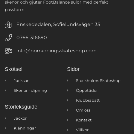
skenor och gjuter FootBalance sulor med perfekt
passform.
Enskededalen, Sofielundsvägen 35
0766-316690
info@norrkopingsskateshop.com
Skötsel
Sidor
Jackson
Stockholms Skateshop
Skenor - slipning
Öppettider
Klubbrabatt
Storleksguide
Om oss
Jackor
Kontakt
Klänningar
Villkor