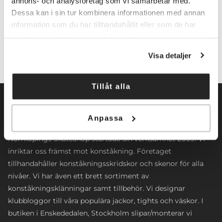
annons- och analysföretag som vi samarbetar med.
Dessa kan i sin tur kombinera informationen med annan
Lägg till i varukorg
information som du har tillhandahållit eller som de har
samlat in när du har använt deras tjänster.
Visa detaljer
Tillåt alla
Anpassa
Norrköpings Skateshop startade sin verksamhet 2009. Vi
inriktar oss främst mot konståkning. Företaget
tillhandahåller konståkningsskridskor och skenor för alla
nivåer. Vi har även ett brett sortiment av
konståkningsklänningar samt tillbehör. Vi designar
klubbloggor till våra populära jackor, tights och väskor. I
butiken i Enskededalen, Stockholm slipar/monterar vi