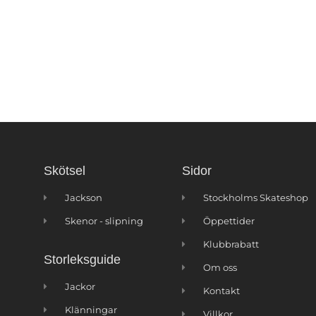
Skötsel
Sidor
Jackson
Stockholms Skateshop
Skenor - slipning
Öppettider
Klubbrabatt
Storleksguide
Om oss
Jackor
Kontakt
Klänningar
Villkor