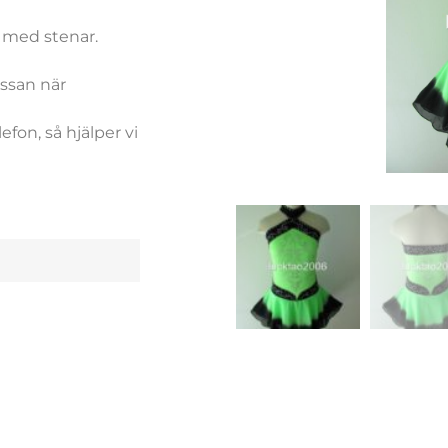
h med stenar.
.
assan när
efon, så hjälper vi