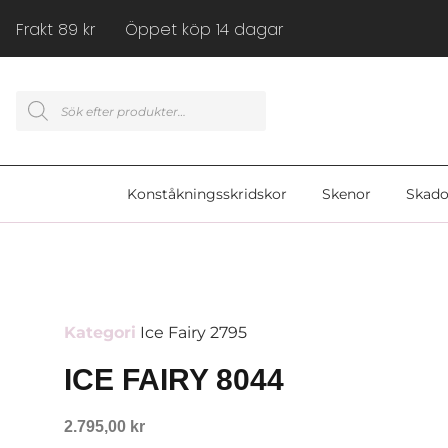
Frakt 89 kr Öppet köp 14 dagar
Konståkningsskridskor
Skenor
Skado
Kategori
Ice Fairy 2795
ICE FAIRY 8044
2.795,00
kr