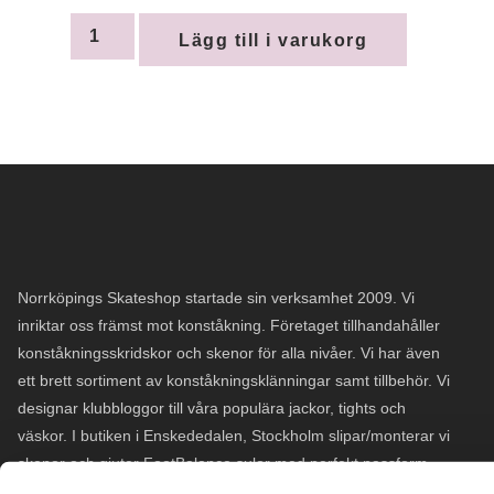
Lägg till i varukorg
Norrköpings Skateshop startade sin verksamhet 2009. Vi
inriktar oss främst mot konståkning. Företaget tillhandahåller
konståkningsskridskor och skenor för alla nivåer. Vi har även
ett brett sortiment av konståkningsklänningar samt tillbehör. Vi
designar klubbloggor till våra populära jackor, tights och
väskor. I butiken i Enskededalen, Stockholm slipar/monterar vi
skenor och gjuter FootBalance sulor med perfekt passform.