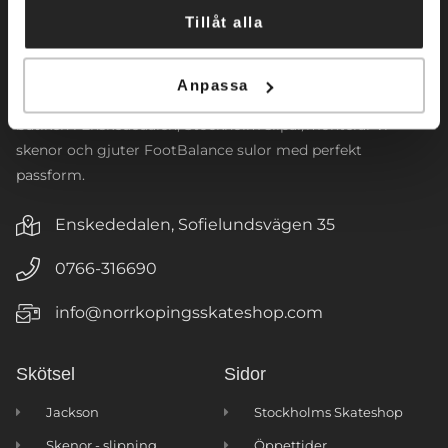
inriktar oss främst mot konståkning. Företaget
Tillåt alla
tillhandahåller konståkningsskridskor och skenor för alla
nivåer. Vi har även ett brett sortiment av
konståkningsklänningar samt tillbehör. Vi designar
Anpassa
klubbloggor till våra populära jackor, tights och väskor. I
butiken i Enskededalen, Stockholm slipar/monterar vi
skenor och gjuter FootBalance sulor med perfekt
passform.
Enskededalen, Sofielundsvägen 35
0766-316690
info@norrkopingsskateshop.com
Skötsel
Sidor
Jackson
Stockholms Skateshop
Skenor - slipning
Öppettider